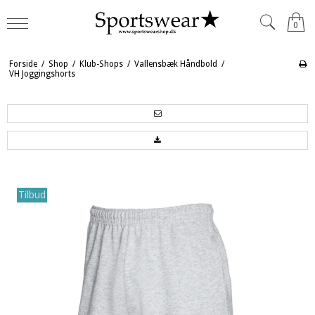
0
Forside
/
Shop
/
Klub-Shops
/
Vallensbæk Håndbold
/
VH Joggingshorts
Tilbud