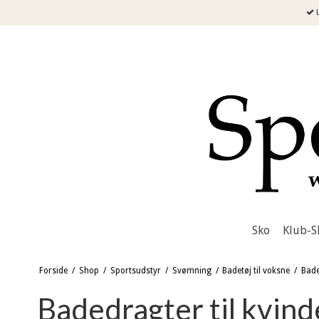
L
Sko
Klub-S
Forside
/
Shop
/
Sportsudstyr
/
Svømning
/
Badetøj til voksne
/
Bade
Badedragter til kvind