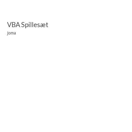
VBA Spillesæt
Joma