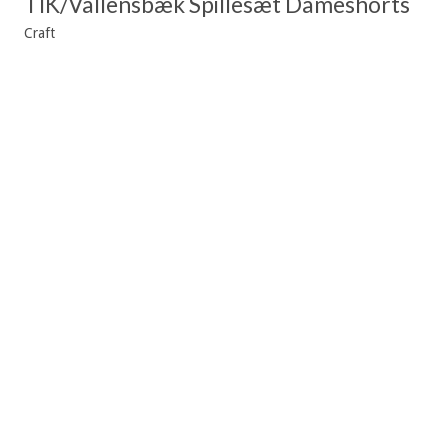
TIK/Vallensbæk Spillesæt Dameshorts
Craft