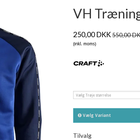
VH Træning
250,00 DKK
550,00 D
(inkl. moms)
Vælg Trøje størrelse
Vælg Variant
Tilvalg