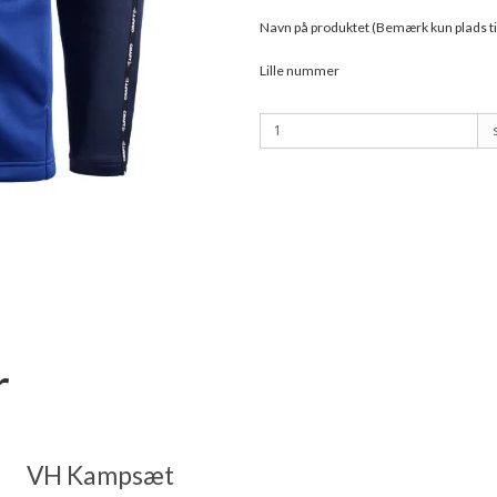
Navn på produktet (Bemærk kun plads til
Lille nummer
r
VH Kampsæt