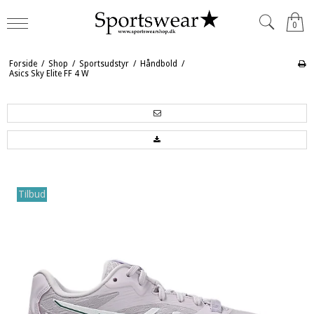
0
Forside
/
Shop
/
Sportsudstyr
/
Håndbold
/
Asics Sky Elite FF 4 W
Tilbud