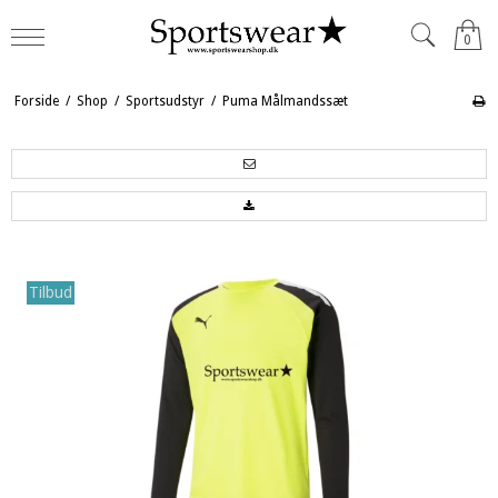
0
Forside
/
Shop
/
Sportsudstyr
/
Puma Målmandssæt
Tilbud