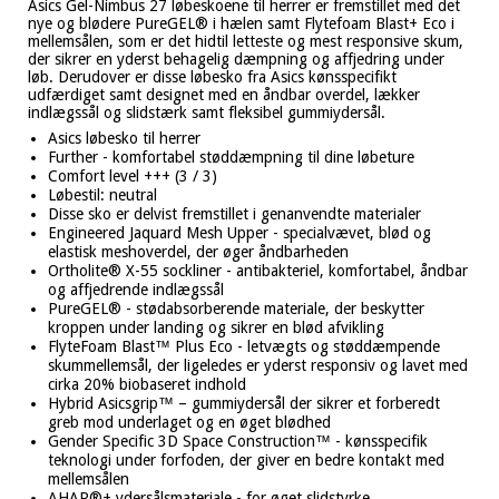
Asics Gel-Nimbus 27 løbeskoene til herrer er fremstillet med det
nye og blødere PureGEL® i hælen samt Flytefoam Blast+ Eco i
mellemsålen, som er det hidtil letteste og mest responsive skum,
der sikrer en yderst behagelig dæmpning og affjedring under
løb. Derudover er disse løbesko fra Asics kønsspecifikt
udfærdiget samt designet med en åndbar overdel, lækker
indlægssål og slidstærk samt fleksibel gummiydersål.
Asics løbesko til herrer
Further - komfortabel støddæmpning til dine løbeture
Comfort level +++ (3 / 3)
Løbestil: neutral
Disse sko er delvist fremstillet i genanvendte materialer
Engineered Jaquard Mesh Upper - specialvævet, blød og
elastisk meshoverdel, der øger åndbarheden
Ortholite® X-55 sockliner - antibakteriel, komfortabel, åndbar
og affjedrende indlægssål
PureGEL® - stødabsorberende materiale, der beskytter
kroppen under landing og sikrer en blød afvikling
FlyteFoam Blast™ Plus Eco - letvægts og støddæmpende
skummellemsål, der ligeledes er yderst responsiv og lavet med
cirka 20% biobaseret indhold
Hybrid Asicsgrip™ – gummiydersål der sikrer et forberedt
greb mod underlaget og en øget blødhed
Gender Specific 3D Space Construction™ - kønsspecifik
teknologi under forfoden, der giver en bedre kontakt med
mellemsålen
AHAR®+ ydersålsmateriale - for øget slidstyrke