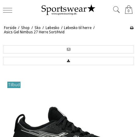
0
Forside
/
Shop
/
Sko
/
Løbesko
/
Løbesko til herre
/
Asics Gel Nimbus 27 Herre Sort/Hvid
Tilbud