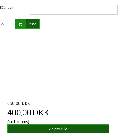
 Et navn)
stk.
Køb
650,00 DKK
400,00 DKK
(inkl. moms)
Vis produkt